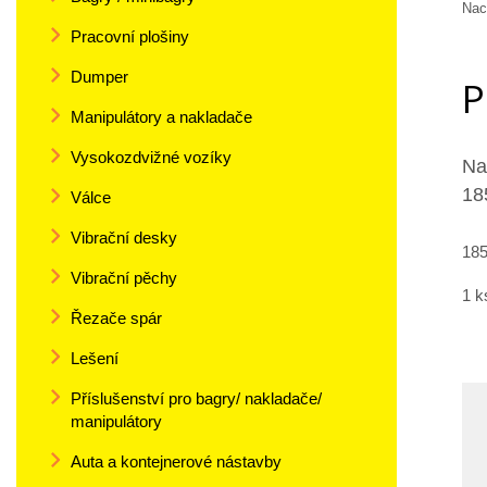
Nac
Pracovní plošiny
Dumper
P
Manipulátory a nakladače
Vysokozdvižné vozíky
Na
18
Válce
Vibrační desky
185
Vibrační pěchy
1 k
Řezače spár
Lešení
Příslušenství pro bagry/ nakladače/
manipulátory
Auta a kontejnerové nástavby