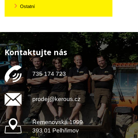
Ostatní
Kontaktujte nás
735 174 723
prodej@kerous.cz
Řemenovská 1999
393 01 Pelhřimov