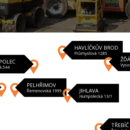
HAVLÍČKŮV BROD
Průmyslová 1285
ŽĎÁ
POLEC
Vyso
á 544
PELHŘIMOV
JIHLAVA
Řemenovská 1999
Humpolecká 13/1
TŘEBÍČ