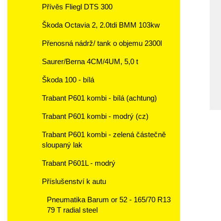
Přívěs Fliegl DTS 300
Škoda Octavia 2, 2.0tdi BMM 103kw
Přenosná nádrž/ tank o objemu 2300l
Saurer/Berna 4CM/4UM, 5,0 t
Škoda 100 - bílá
Trabant P601 kombi - bílá (achtung)
Trabant P601 kombi - modrý (cz)
Trabant P601 kombi - zelená částečně
sloupaný lak
Trabant P601L - modrý
Příslušenství k autu
Pneumatika Barum or 52 - 165/70 R13
79 T radial steel