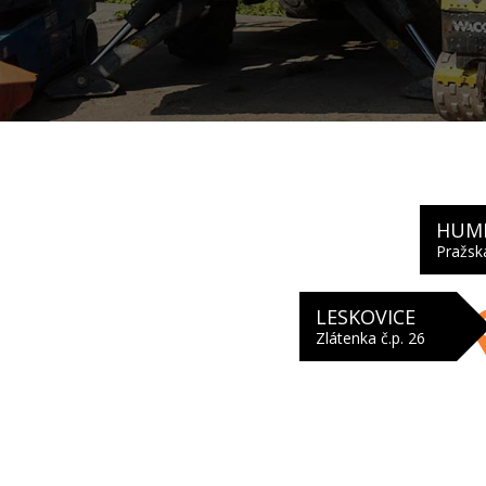
HUM
Pražsk
LESKOVICE
Zlátenka č.p. 26