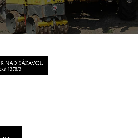
R NAD SÁZAVOU
cká 1378/3