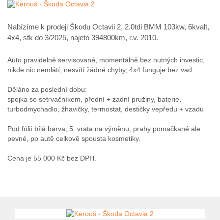
Nabízíme k prodeji Škodu Octavii 2, 2.0tdi BMM 103kw, 6kvalt,
4x4, stk do 3/2025, najeto 394800km, r.v. 2010.
Auto pravidelně servisované, momentálně bez nutných investic,
nikde nic nemlátí, nesvítí žádné chyby, 4x4 funguje bez vad.
Děláno za poslední dobu:
spojka se setrvačníkem, přední + zadní pružiny, baterie,
turbodmychadlo, žhavičky, termostat, destičky vepředu + vzadu
Pod fólií bílá barva, 5. vrata na výměnu, prahy pomačkané ale
pevné, po autě celkově spousta kosmetiky.
Cena je 55 000 Kč bez DPH.