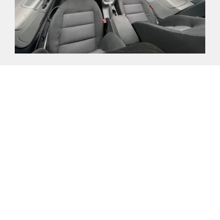
Kontaktujte nás
735 174 723
prodej@kerous.cz
Řemenovská 1999
393 01 Pelhřimov