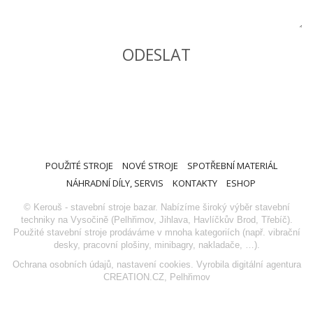
POUŽITÉ STROJE
NOVÉ STROJE
SPOTŘEBNÍ MATERIÁL
NÁHRADNÍ DÍLY, SERVIS
KONTAKTY
ESHOP
© Kerouš - stavební stroje bazar. Nabízíme široký výběr stavební
techniky na Vysočině (Pelhřimov, Jihlava, Havlíčkův Brod, Třebíč).
Použité stavební stroje prodáváme v mnoha kategoriích (např. vibrační
desky, pracovní plošiny, minibagry, nakladače, …).
Ochrana osobních údajů
,
nastavení cookies
. Vyrobila
digitální agentura
CREATION.CZ
,
Pelhřimov