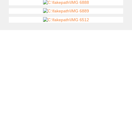
Kontaktujte nás
735 174 723
prodej@kerous.cz
Řemenovská 1999
393 01 Pelhřimov