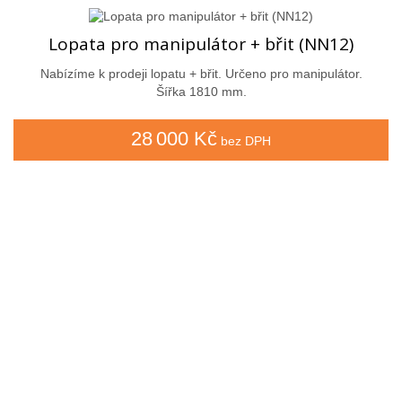
Lopata pro manipulátor + břit (NN12)
Nabízíme k prodeji lopatu + břit. Určeno pro manipulátor.
Šířka 1810 mm.
28 000 Kč
bez DPH
Kontaktujte nás
735 174 723