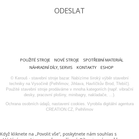
POUŽITÉ STROJE
NOVÉ STROJE
SPOTŘEBNÍ MATERIÁL
NÁHRADNÍ DÍLY, SERVIS
KONTAKTY
ESHOP
© Kerouš - stavební stroje bazar. Nabízíme široký výběr stavební
techniky na Vysočině (Pelhřimov, Jihlava, Havlíčkův Brod, Třebíč).
Použité stavební stroje prodáváme v mnoha kategoriích (např. vibrační
desky, pracovní plošiny, minibagry, nakladače, …).
Ochrana osobních údajů
,
nastavení cookies
. Vyrobila
digitální agentura
CREATION.CZ
,
Pelhřimov
Když kliknete na „Povolit vše“, poskytnete nám souhlas s