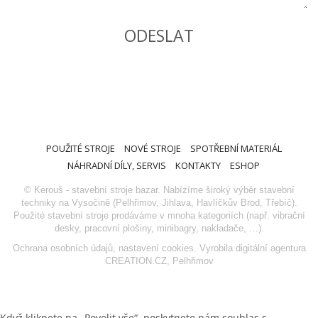
POUŽITÉ STROJE
NOVÉ STROJE
SPOTŘEBNÍ MATERIÁL
NÁHRADNÍ DÍLY, SERVIS
KONTAKTY
ESHOP
© Kerouš - stavební stroje bazar. Nabízíme široký výběr stavební
techniky na Vysočině (Pelhřimov, Jihlava, Havlíčkův Brod, Třebíč).
Použité stavební stroje prodáváme v mnoha kategoriích (např. vibrační
desky, pracovní plošiny, minibagry, nakladače, …).
Ochrana osobních údajů
,
nastavení cookies
. Vyrobila
digitální agentura
CREATION.CZ
,
Pelhřimov
Když kliknete na „Povolit vše“, poskytnete nám souhlas s