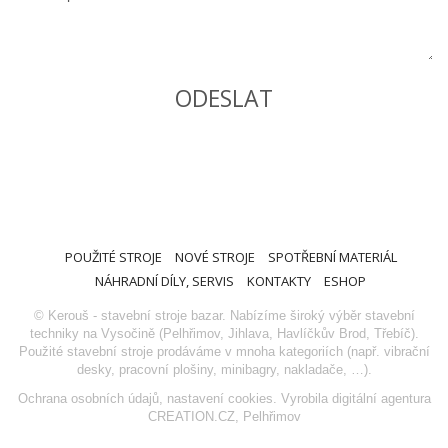
POUŽITÉ STROJE
NOVÉ STROJE
SPOTŘEBNÍ MATERIÁL
NÁHRADNÍ DÍLY, SERVIS
KONTAKTY
ESHOP
© Kerouš - stavební stroje bazar. Nabízíme široký výběr stavební
techniky na Vysočině (Pelhřimov, Jihlava, Havlíčkův Brod, Třebíč).
Použité stavební stroje prodáváme v mnoha kategoriích (např. vibrační
desky, pracovní plošiny, minibagry, nakladače, …).
Ochrana osobních údajů
,
nastavení cookies
. Vyrobila
digitální agentura
CREATION.CZ
,
Pelhřimov