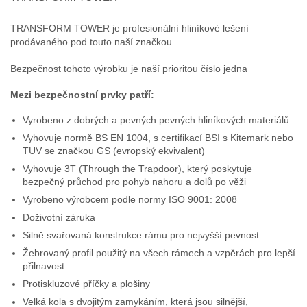
TRANSFORM TOWER je profesionální hliníkové lešení
prodávaného pod touto naší značkou
Bezpečnost tohoto výrobku je naší prioritou číslo jedna
Mezi bezpečnostní prvky patří:
Vyrobeno z dobrých a pevných pevných hliníkových materiálů
Vyhovuje normě BS EN 1004, s certifikací BSI s Kitemark nebo
TUV se značkou GS (evropský ekvivalent)
Vyhovuje 3T (Through the Trapdoor), který poskytuje
bezpečný průchod pro pohyb nahoru a dolů po věži
Vyrobeno výrobcem podle normy ISO 9001: 2008
Doživotní záruka
Silně svařovaná konstrukce rámu pro nejvyšší pevnost
Žebrovaný profil použitý na všech rámech a vzpěrách pro lepší
přilnavost
Protiskluzové příčky a plošiny
Velká kola s dvojitým zamykáním, která jsou silnější,