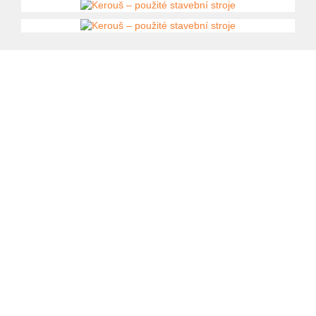
Kontaktujte nás
735 174 723
prodej@kerous.cz
Řemenovská 1999
393 01 Pelhřimov