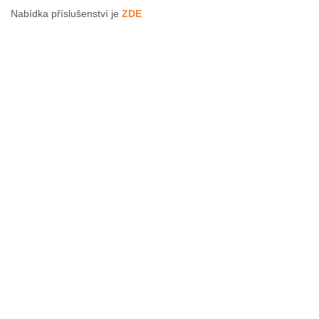
Nabídka příslušenství je
ZDE
Kontaktujte nás
735 174 723
prodej@kerous.cz
Řemenovská 1999
393 01 Pelhřimov